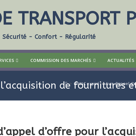
DE TRANSPORT P
Sécurité - Confort - Régularité
RVICES
COMMISSION DES MARCHÉS
ACTUALITÉS
 l’acquisition de fournitures 
>
CIMAC expiré
>
Avis d’appel d’
d’appel d’offre pour l’acqui