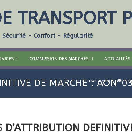
DE TRANSPORT P
Sécurité - Confort - Régularité
RVICES
COMMISSION DES MARCHÉS
ACTUALITÉS
FINITIVE DE MARCHE : AON°
>
CIMAC expiré
>
AVIS D’
S D’ATTRIBUTION DEFINITIV